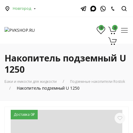
Новгород
0
0
0
Накопитель подземный U
1250
Баки и емкости для жидкости
Подземные накопители Rostok
Накопитель подземный U 1250
Доставка 0₽